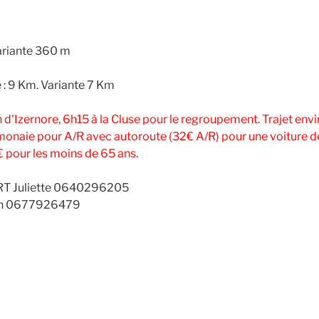
ariante 360 m
: 9 Km. Variante 7 Km
h d'Izernore, 6h15 à la Cluse pour le regroupement. Trajet en
 monaie pour A/R avec autoroute (32€ A/R) pour une voiture de
 pour les moins de 65 ans.
RT Juliette 0640296205
an 0677926479