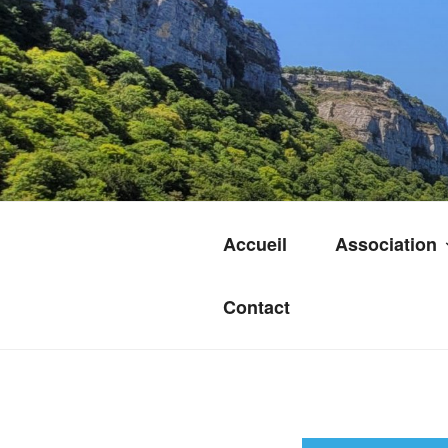
Aller
au
contenu
principal
Accueil
Association
Contact