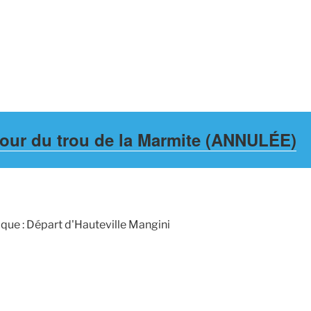
our du trou de la Marmite (ANNULÉE)
que : Départ d'Hauteville Mangini