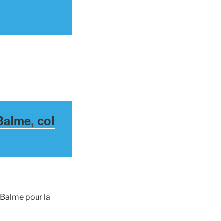
E
Balme, col
 Balme pour la