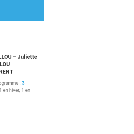
LLOU – Juliette
LLOU
URENT
rogramme :
3
 1 en hiver, 1 en