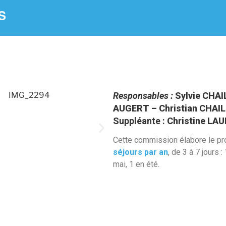
S
Responsables
:
Sylvie CHAI
AUGERT – Christian CHAI
Suppléante :
Christine LA
Cette commission élabore le p
séjours par an
, de 3 à 7 jours :
mai, 1 en été.