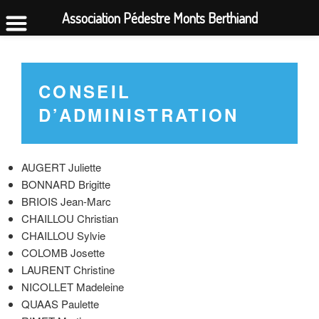
Association Pédestre Monts Berthiand
Aller
au
contenu
CONSEIL
principal
D’ADMINISTRATION
AUGERT Juliette
BONNARD Brigitte
BRIOIS Jean-Marc
CHAILLOU Christian
CHAILLOU Sylvie
COLOMB Josette
LAURENT Christine
NICOLLET Madeleine
QUAAS Paulette