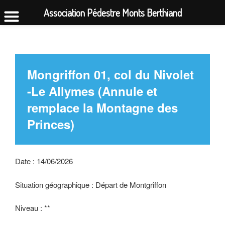
Association Pédestre Monts Berthiand
Aller
au
contenu
principal
Mongriffon 01, col du Nivolet
-Le Allymes (Annule et
remplace la Montagne des
Princes)
Date : 14/06/2026
Situation géographique : Départ de Montgriffon
Niveau : **