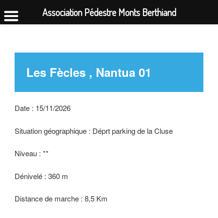
Association Pédestre Monts Berthiand
Aller
au
contenu
principal
Les Fècles , Nantua 01
Date : 15/11/2026
Situation géographique : Déprt parking de la Cluse
Niveau : **
Dénivelé : 360 m
Distance de marche : 8,5 Km