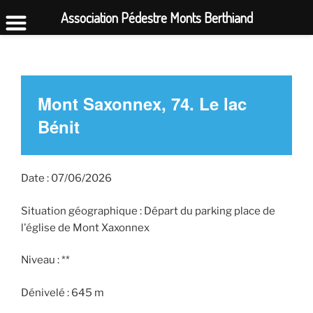
Association Pédestre Monts Berthiand
Aller
au
contenu
principal
Mont Saxonnex, 74. Le lac
Bénit
Date : 07/06/2026
Situation géographique : Départ du parking place de
l'église de Mont Xaxonnex
Niveau : **
Dénivelé : 645 m