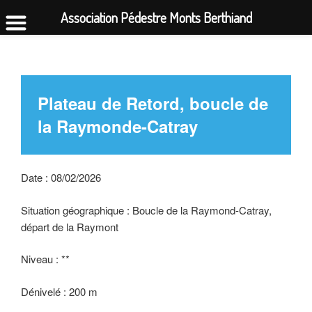
Association Pédestre Monts Berthiand
Aller
au
contenu
principal
Plateau de Retord, boucle de
la Raymonde-Catray
Date : 08/02/2026
Situation géographique : Boucle de la Raymond-Catray,
départ de la Raymont
Niveau : **
Dénivelé : 200 m